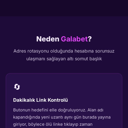
Neden
Galabet
?
Adres rotasyonu olduğunda hesabına sorunsuz
ulaşmanı sağlayan altı somut başlık
🔄
Dakikalık Link Kontrolü
Butonun hedefini elle doğruluyoruz. Alan adı
kapandığında yeni uzantı aynı gün burada yayına
giriyor, böylece ölü linke tıklayıp zaman