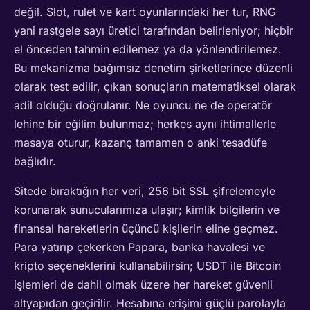
değil. Slot, rulet ve kart oyunlarındaki her tur, RNG
yani rastgele sayı üretici tarafından belirleniyor; hiçbir
el önceden tahmin edilemez ya da yönlendirilemez.
Bu mekanizma bağımsız denetim şirketlerince düzenli
olarak test edilir, çıkan sonuçların matematiksel olarak
adil olduğu doğrulanır. Ne oyuncu ne de operatör
lehine bir eğilim bulunmaz; herkes aynı ihtimallerle
masaya oturur, kazanç tamamen o anki tesadüfe
bağlıdır.
Sitede bıraktığın her veri, 256 bit SSL şifrelemeyle
korunarak sunucularımıza ulaşır; kimlik bilgilerin ve
finansal hareketlerin üçüncü kişilerin eline geçmez.
Para yatırıp çekerken Papara, banka havalesi ve
kripto seçeneklerini kullanabilirsin; USDT ile Bitcoin
işlemleri de dahil olmak üzere her hareket güvenli
altyapıdan geçirilir. Hesabına erişimi güçlü parolayla