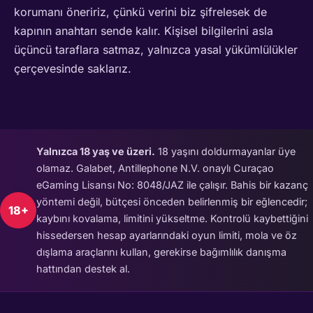
korumanı öneririz, çünkü verini biz şifrelesek de
kapının anahtarı sende kalır. Kişisel bilgilerini asla
üçüncü taraflara satmaz, yalnızca yasal yükümlülükler
çerçevesinde saklarız.
Yalnızca 18 yaş ve üzeri.
18 yaşını doldurmayanlar üye
olamaz. Galabet, Antillephone N.V. onaylı Curaçao
eGaming Lisansı No: 8048/JAZ ile çalışır. Bahis bir kazanç
yöntemi değil, bütçesi önceden belirlenmiş bir eğlencedir;
18+
kaybını kovalama, limitini yükseltme. Kontrolü kaybettiğini
hissedersen hesap ayarlarındaki oyun limiti, mola ve öz
dışlama araçlarını kullan, gerekirse bağımlılık danışma
hattından destek al.