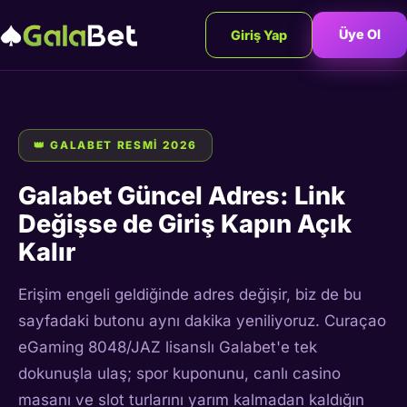
Üye Ol
Giriş Yap
👑 GALABET RESMI 2026
Galabet Güncel Adres: Link
Değişse de Giriş Kapın Açık
Kalır
Erişim engeli geldiğinde adres değişir, biz de bu
sayfadaki butonu aynı dakika yeniliyoruz. Curaçao
eGaming 8048/JAZ lisanslı Galabet'e tek
dokunuşla ulaş; spor kuponunu, canlı casino
masanı ve slot turlarını yarım kalmadan kaldığın