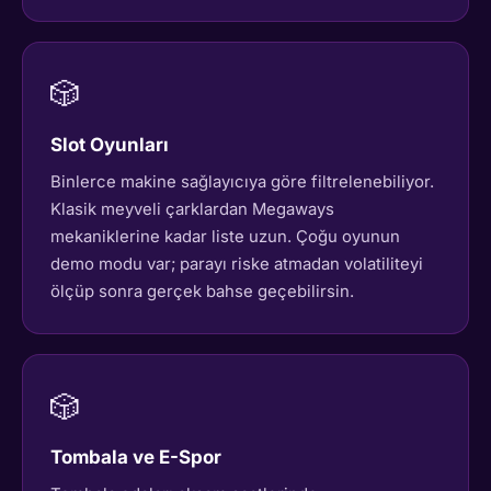
🎲
Slot Oyunları
Binlerce makine sağlayıcıya göre filtrelenebiliyor.
Klasik meyveli çarklardan Megaways
mekaniklerine kadar liste uzun. Çoğu oyunun
demo modu var; parayı riske atmadan volatiliteyi
ölçüp sonra gerçek bahse geçebilirsin.
🎲
Tombala ve E-Spor