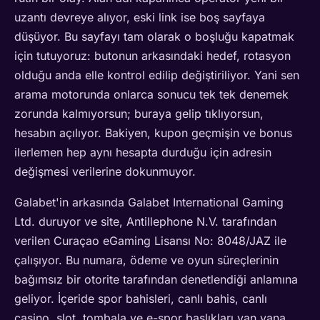
uzantı devreye alıyor, eski link ise boş sayfaya
düşüyor. Bu sayfayı tam olarak o boşluğu kapatmak
için tutuyoruz: butonun arkasındaki hedef, rotasyon
olduğu anda elle kontrol edilip değiştiriliyor. Yani sen
arama motorunda onlarca sonucu tek tek denemek
zorunda kalmıyorsun; buraya gelip tıklıyorsun,
hesabın açılıyor. Bakiyen, kupon geçmişin ve bonus
ilerlemen hep aynı hesapta durduğu için adresin
değişmesi verilerine dokunmuyor.
Galabet'in arkasında Galabet International Gaming
Ltd. duruyor ve site, Antillephone N.V. tarafından
verilen Curaçao eGaming Lisansı No: 8048/JAZ ile
çalışıyor. Bu numara, ödeme ve oyun süreçlerinin
bağımsız bir otorite tarafından denetlendiği anlamına
geliyor. İçeride spor bahisleri, canlı bahis, canlı
casino, slot, tombala ve e-spor başlıkları yan yana