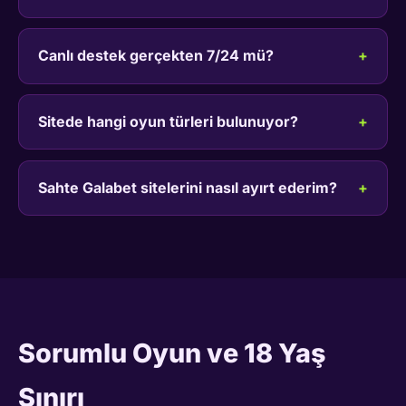
Canlı destek gerçekten 7/24 mü?
Sitede hangi oyun türleri bulunuyor?
Sahte Galabet sitelerini nasıl ayırt ederim?
Sorumlu Oyun ve 18 Yaş
Sınırı