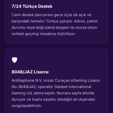
7/24 Türkçe Destek
Canlı destek penceresi gece üçte de açık ve
karşındaki temsilci Türkçe yazıyor. Adres, çekim
durumu veya doğrulama belgesi ne olursa olsun
sohbet geçmişi hesabına iliştiriliyor.
🛡️
8048/JAZ Lisansı
Antillephone N.V. imzalı Curaçao eGaming Lisansı
No: 8048/JAZ, operatör Galabet International
Gaming Ltd. adına kayıtlı. Numara sayfa altında
duruyor ve lisans kaydını istediğin an dışarıdan
sorgulayabilirsin.