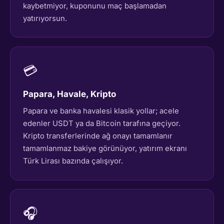
kaybetmiyor, kuponunu maç başlamadan
yatırıyorsun.
💳
Papara, Havale, Kripto
Papara ve banka havalesi klasik yollar; acele
edenler USDT ya da Bitcoin tarafına geçiyor.
Kripto transferlerinde ağ onayı tamamlanır
tamamlanmaz bakiye görünüyor, yatırım ekranı
Türk Lirası bazında çalışıyor.
🎧