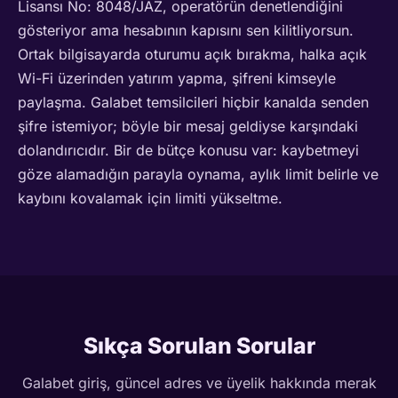
Lisansı No: 8048/JAZ, operatörün denetlendiğini
gösteriyor ama hesabının kapısını sen kilitliyorsun.
Ortak bilgisayarda oturumu açık bırakma, halka açık
Wi-Fi üzerinden yatırım yapma, şifreni kimseyle
paylaşma. Galabet temsilcileri hiçbir kanalda senden
şifre istemiyor; böyle bir mesaj geldiyse karşındaki
dolandırıcıdır. Bir de bütçe konusu var: kaybetmeyi
göze alamadığın parayla oynama, aylık limit belirle ve
kaybını kovalamak için limiti yükseltme.
Sıkça Sorulan Sorular
Galabet giriş, güncel adres ve üyelik hakkında merak