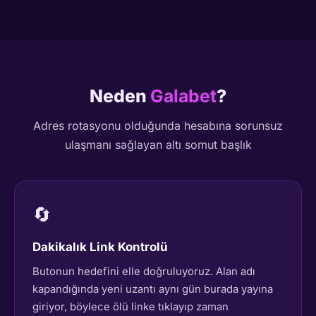
Neden
Galabet
?
Adres rotasyonu olduğunda hesabına sorunsuz
ulaşmanı sağlayan altı somut başlık
🔄
Dakikalık Link Kontrolü
Butonun hedefini elle doğruluyoruz. Alan adı
kapandığında yeni uzantı aynı gün burada yayına
giriyor, böylece ölü linke tıklayıp zaman