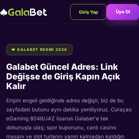
Üye Ol
Giriş Yap
👑 GALABET RESMI 2026
Galabet Güncel Adres: Link
Değişse de Giriş Kapın Açık
Kalır
Erişim engeli geldiğinde adres değişir, biz de bu
sayfadaki butonu aynı dakika yeniliyoruz. Curaçao
eGaming 8048/JAZ lisanslı Galabet'e tek
dokunuşla ulaş; spor kuponunu, canlı casino
masanı ve slot turlarını yarım kalmadan kaldığın