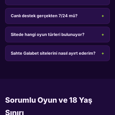
Canlı destek gerçekten 7/24 mü?
Sitede hangi oyun türleri bulunuyor?
Sahte Galabet sitelerini nasıl ayırt ederim?
Sorumlu Oyun ve 18 Yaş
Sınırı