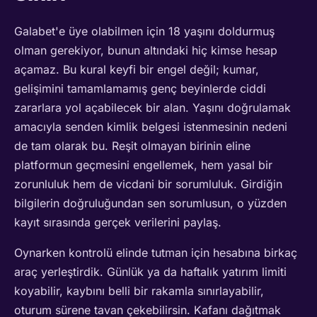
Galabet'e üye olabilmen için 18 yaşını doldurmuş
olman gerekiyor, bunun altındaki hiç kimse hesap
açamaz. Bu kural keyfi bir engel değil; kumar,
gelişimini tamamlamamış genç beyinlerde ciddi
zararlara yol açabilecek bir alan. Yaşını doğrulamak
amacıyla senden kimlik belgesi istenmesinin nedeni
de tam olarak bu. Reşit olmayan birinin eline
platformun geçmesini engellemek, hem yasal bir
zorunluluk hem de vicdani bir sorumluluk. Girdiğin
bilgilerin doğruluğundan sen sorumlusun, o yüzden
kayıt sırasında gerçek verilerini paylaş.
Oynarken kontrolü elinde tutman için hesabına birkaç
araç yerleştirdik. Günlük ya da haftalık yatırım limiti
koyabilir, kaybını belli bir rakamla sınırlayabilir,
oturum sürene tavan çekebilirsin. Kafanı dağıtmak