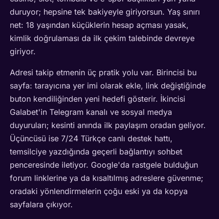
duruyor; hepsine tek bakiyeyle giriyorsun. Yaş sınırı
net: 18 yaşından küçüklerin hesap açması yasak,
kimlik doğrulaması da ilk çekim talebinde devreye
giriyor.
Adresi takip etmenin üç pratik yolu var. Birincisi bu
sayfa: tarayıcına yer imi olarak ekle, link değiştiğinde
buton kendiliğinden yeni hedefi gösterir. İkincisi
Galabet'in Telegram kanalı ve sosyal medya
duyuruları; kesinti anında ilk paylaşım oradan geliyor.
Üçüncüsü ise 7/24 Türkçe canlı destek hattı,
temsilciye yazdığında geçerli bağlantıyı sohbet
penceresinde iletiyor. Google'da rastgele bulduğun
forum linklerine ya da kısaltılmış adreslere güvenme;
oradaki yönlendirmelerin çoğu eski ya da kopya
sayfalara çıkıyor.