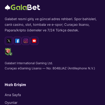
Galabet resmi giriş ve güncel adres rehberi. Spor bahisleri,
canlı casino, slot, tombala ve e-spor; Curaçao lisansı,
Papara/kripto ödemeler ve 7/24 Türkçe destek.
Galabet International Gaming Ltd.
Curaçao eGaming Lisansı — No: 8048/JAZ (Antillephone N.V.)
Hızlı Erişim
Ana Sayfa
Oyunlar