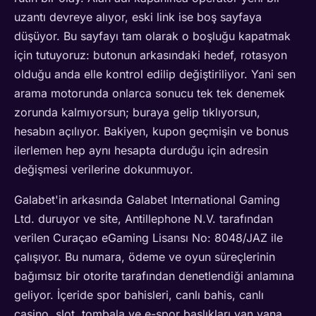
uzantı devreye alıyor, eski link ise boş sayfaya
düşüyor. Bu sayfayı tam olarak o boşluğu kapatmak
için tutuyoruz: butonun arkasındaki hedef, rotasyon
olduğu anda elle kontrol edilip değiştiriliyor. Yani sen
arama motorunda onlarca sonucu tek tek denemek
zorunda kalmıyorsun; buraya gelip tıklıyorsun,
hesabın açılıyor. Bakiyen, kupon geçmişin ve bonus
ilerlemen hep aynı hesapta durduğu için adresin
değişmesi verilerine dokunmuyor.
Galabet'in arkasında Galabet International Gaming
Ltd. duruyor ve site, Antillephone N.V. tarafından
verilen Curaçao eGaming Lisansı No: 8048/JAZ ile
çalışıyor. Bu numara, ödeme ve oyun süreçlerinin
bağımsız bir otorite tarafından denetlendiği anlamına
geliyor. İçeride spor bahisleri, canlı bahis, canlı
casino, slot, tombala ve e-spor başlıkları yan yana