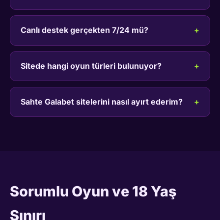
Canlı destek gerçekten 7/24 mü?
Sitede hangi oyun türleri bulunuyor?
Sahte Galabet sitelerini nasıl ayırt ederim?
Sorumlu Oyun ve 18 Yaş
Sınırı