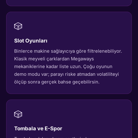
🎲
Slot Oyunları
Binlerce makine sağlayıcıya göre filtrelenebiliyor.
Klasik meyveli çarklardan Megaways
mekaniklerine kadar liste uzun. Çoğu oyunun
demo modu var; parayı riske atmadan volatiliteyi
ölçüp sonra gerçek bahse geçebilirsin.
🎲
Tombala ve E-Spor