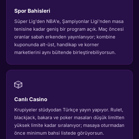
Spor Bahisleri
Süper Lig'den NBA'e, Şampiyonlar Ligi'nden masa
tenisine kadar geniş bir program açık. Maç öncesi
oranlar sabah erkenden yayınlanıyor; kombine
kuponunda alt-üst, handikap ve korner
marketlerini aynı bültende birleştirebiliyorsun.
🎲
Canlı Casino
Krupiyeler stüdyodan Türkçe yayın yapıyor. Rulet,
blackjack, bakara ve poker masaları düşük limitten
yüksek limite kadar sıralanıyor; masaya oturmadan
önce minimum bahsi listede görüyorsun.