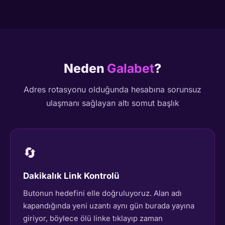
Neden
Galabet
?
Adres rotasyonu olduğunda hesabına sorunsuz
ulaşmanı sağlayan altı somut başlık
🔄
Dakikalık Link Kontrolü
Butonun hedefini elle doğruluyoruz. Alan adı
kapandığında yeni uzantı aynı gün burada yayına
giriyor, böylece ölü linke tıklayıp zaman