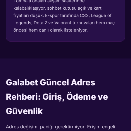
Tombala odaları akşam saatlerinde
kalabalıklaşıyor, sohbet kutusu açık ve kart
fiyatları düşük. E-spor tarafında CS2, League of
Legends, Dota 2 ve Valorant turnuvaları hem maç
öncesi hem canlı olarak listeleniyor.
Galabet Güncel Adres
Rehberi: Giriş, Ödeme ve
Güvenlik
Adres değişimi paniği gerektirmiyor. Erişim engeli