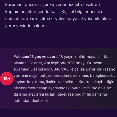
korumanı öneririz, çünkü verini biz şifrelesek de
kapının anahtarı sende kalır. Kişisel bilgilerini asla
üçüncü taraflara satmaz, yalnızca yasal yükümlülükler
çerçevesinde saklarız.
Yalnızca 18 yaş ve üzeri.
18 yaşını doldurmayanlar üye
olamaz. Galabet, Antillephone N.V. onaylı Curaçao
eGaming Lisansı No: 8048/JAZ ile çalışır. Bahis bir kazanç
yöntemi değil, bütçesi önceden belirlenmiş bir eğlencedir;
18+
kaybını kovalama, limitini yükseltme. Kontrolü kaybettiğini
hissedersen hesap ayarlarındaki oyun limiti, mola ve öz
dışlama araçlarını kullan, gerekirse bağımlılık danışma
hattından destek al.