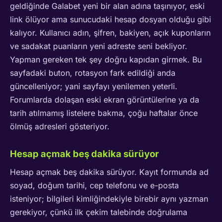
geldiğinde Galabet yeni bir alan adına taşınıyor, eski
link ölüyor ama sunucudaki hesap dosyan olduğu gibi
kalıyor. Kullanıcı adın, şifren, bakiyen, açık kuponların
ve sadakat puanların yeni adreste seni bekliyor.
Yapman gereken tek şey doğru kapıdan girmek. Bu
sayfadaki buton, rotasyon fark edildiği anda
güncelleniyor; yani sayfayı yenilemen yeterli.
Forumlarda dolaşan eski ekran görüntülerine ya da
tarih atılmamış listelere bakma, çoğu haftalar önce
ölmüş adresleri gösteriyor.
Hesap açmak beş dakika sürüyor
Hesap açmak beş dakika sürüyor. Kayıt formunda ad
soyad, doğum tarihi, cep telefonu ve e-posta
isteniyor; bilgileri kimliğindekiyle birebir aynı yazman
gerekiyor, çünkü ilk çekim talebinde doğrulama