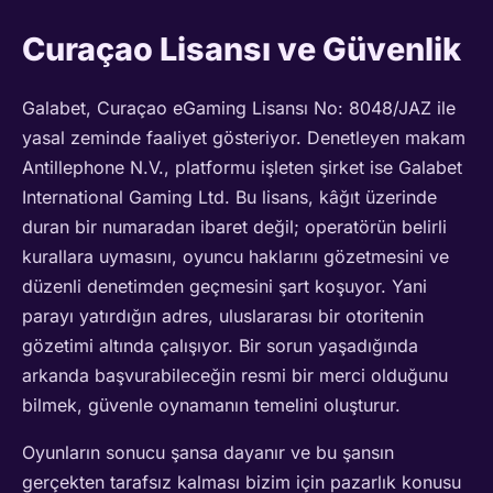
Curaçao Lisansı ve Güvenlik
Galabet, Curaçao eGaming Lisansı No: 8048/JAZ ile
yasal zeminde faaliyet gösteriyor. Denetleyen makam
Antillephone N.V., platformu işleten şirket ise Galabet
International Gaming Ltd. Bu lisans, kâğıt üzerinde
duran bir numaradan ibaret değil; operatörün belirli
kurallara uymasını, oyuncu haklarını gözetmesini ve
düzenli denetimden geçmesini şart koşuyor. Yani
parayı yatırdığın adres, uluslararası bir otoritenin
gözetimi altında çalışıyor. Bir sorun yaşadığında
arkanda başvurabileceğin resmi bir merci olduğunu
bilmek, güvenle oynamanın temelini oluşturur.
Oyunların sonucu şansa dayanır ve bu şansın
gerçekten tarafsız kalması bizim için pazarlık konusu