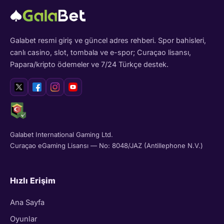
Galabet resmi giriş ve güncel adres rehberi. Spor bahisleri,
canlı casino, slot, tombala ve e-spor; Curaçao lisansı,
Papara/kripto ödemeler ve 7/24 Türkçe destek.
Galabet International Gaming Ltd.
Curaçao eGaming Lisansı — No: 8048/JAZ (Antillephone N.V.)
Hızlı Erişim
Ana Sayfa
Oyunlar