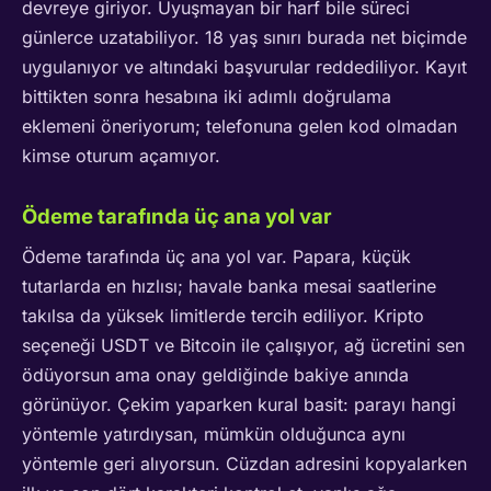
devreye giriyor. Uyuşmayan bir harf bile süreci
günlerce uzatabiliyor. 18 yaş sınırı burada net biçimde
uygulanıyor ve altındaki başvurular reddediliyor. Kayıt
bittikten sonra hesabına iki adımlı doğrulama
eklemeni öneriyorum; telefonuna gelen kod olmadan
kimse oturum açamıyor.
Ödeme tarafında üç ana yol var
Ödeme tarafında üç ana yol var. Papara, küçük
tutarlarda en hızlısı; havale banka mesai saatlerine
takılsa da yüksek limitlerde tercih ediliyor. Kripto
seçeneği USDT ve Bitcoin ile çalışıyor, ağ ücretini sen
ödüyorsun ama onay geldiğinde bakiye anında
görünüyor. Çekim yaparken kural basit: parayı hangi
yöntemle yatırdıysan, mümkün olduğunca aynı
yöntemle geri alıyorsun. Cüzdan adresini kopyalarken