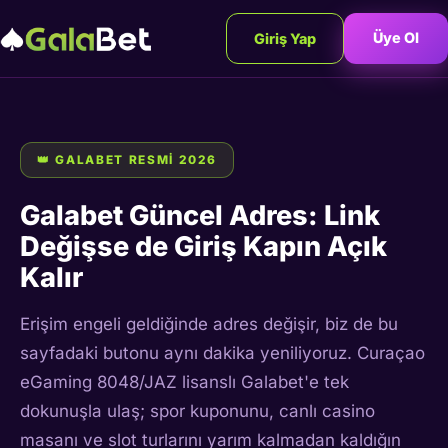
Üye Ol
Giriş Yap
👑 GALABET RESMI 2026
Galabet Güncel Adres: Link
Değişse de Giriş Kapın Açık
Kalır
Erişim engeli geldiğinde adres değişir, biz de bu
sayfadaki butonu aynı dakika yeniliyoruz. Curaçao
eGaming 8048/JAZ lisanslı Galabet'e tek
dokunuşla ulaş; spor kuponunu, canlı casino
masanı ve slot turlarını yarım kalmadan kaldığın