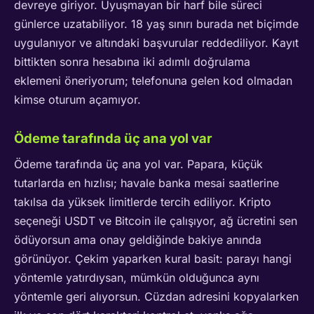
devreye giriyor. Uyuşmayan bir harf bile süreci
günlerce uzatabiliyor. 18 yaş sınırı burada net biçimde
uygulanıyor ve altındaki başvurular reddediliyor. Kayıt
bittikten sonra hesabına iki adımlı doğrulama
eklemeni öneriyorum; telefonuna gelen kod olmadan
kimse oturum açamıyor.
Ödeme tarafında üç ana yol var
Ödeme tarafında üç ana yol var. Papara, küçük
tutarlarda en hızlısı; havale banka mesai saatlerine
takılsa da yüksek limitlerde tercih ediliyor. Kripto
seçeneği USDT ve Bitcoin ile çalışıyor, ağ ücretini sen
ödüyorsun ama onay geldiğinde bakiye anında
görünüyor. Çekim yaparken kural basit: parayı hangi
yöntemle yatırdıysan, mümkün olduğunca aynı
yöntemle geri alıyorsun. Cüzdan adresini kopyalarken