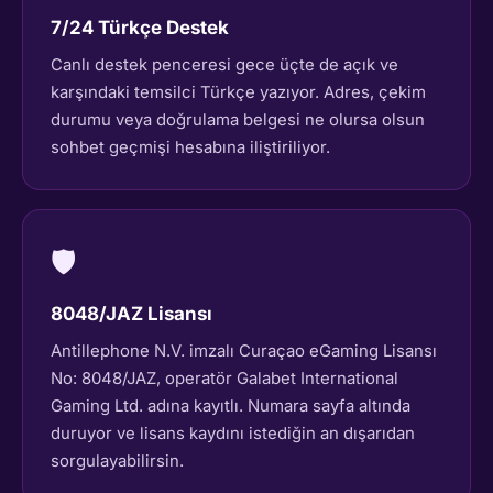
7/24 Türkçe Destek
Canlı destek penceresi gece üçte de açık ve
karşındaki temsilci Türkçe yazıyor. Adres, çekim
durumu veya doğrulama belgesi ne olursa olsun
sohbet geçmişi hesabına iliştiriliyor.
🛡️
8048/JAZ Lisansı
Antillephone N.V. imzalı Curaçao eGaming Lisansı
No: 8048/JAZ, operatör Galabet International
Gaming Ltd. adına kayıtlı. Numara sayfa altında
duruyor ve lisans kaydını istediğin an dışarıdan
sorgulayabilirsin.