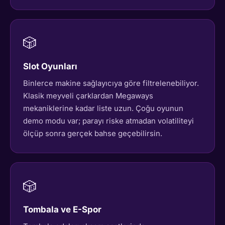
🎲
Slot Oyunları
Binlerce makine sağlayıcıya göre filtrelenebiliyor.
Klasik meyveli çarklardan Megaways
mekaniklerine kadar liste uzun. Çoğu oyunun
demo modu var; parayı riske atmadan volatiliteyi
ölçüp sonra gerçek bahse geçebilirsin.
🎲
Tombala ve E-Spor