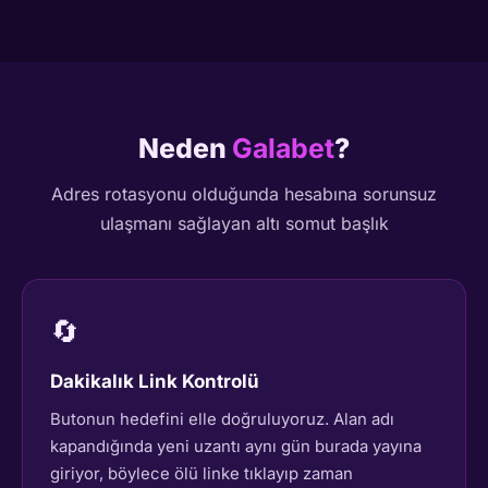
Neden
Galabet
?
Adres rotasyonu olduğunda hesabına sorunsuz
ulaşmanı sağlayan altı somut başlık
🔄
Dakikalık Link Kontrolü
Butonun hedefini elle doğruluyoruz. Alan adı
kapandığında yeni uzantı aynı gün burada yayına
giriyor, böylece ölü linke tıklayıp zaman