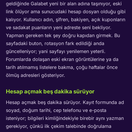
geldiğinde Galabet yeni bir alan adına taşınıyor, eski
link ölüyor ama sunucudaki hesap dosyan olduğu gibi
kalıyor. Kullanıcı adın, şifren, bakiyen, açık kuponların
ve sadakat puanların yeni adreste seni bekliyor.
Yapman gereken tek şey doğru kapıdan girmek. Bu
sayfadaki buton, rotasyon fark edildiği anda
güncelleniyor; yani sayfayı yenilemen yeterli.
Forumlarda dolaşan eski ekran görüntülerine ya da
tarih atılmamış listelere bakma, çoğu haftalar önce
ölmüş adresleri gösteriyor.
Hesap açmak beş dakika sürüyor
Hesap açmak beş dakika sürüyor. Kayıt formunda ad
soyad, doğum tarihi, cep telefonu ve e-posta
isteniyor; bilgileri kimliğindekiyle birebir aynı yazman
gerekiyor, çünkü ilk çekim talebinde doğrulama