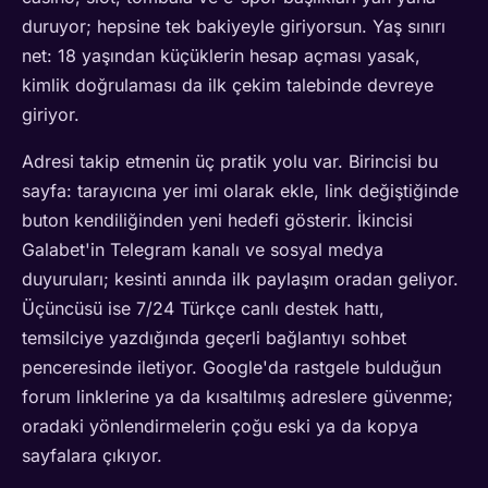
duruyor; hepsine tek bakiyeyle giriyorsun. Yaş sınırı
net: 18 yaşından küçüklerin hesap açması yasak,
kimlik doğrulaması da ilk çekim talebinde devreye
giriyor.
Adresi takip etmenin üç pratik yolu var. Birincisi bu
sayfa: tarayıcına yer imi olarak ekle, link değiştiğinde
buton kendiliğinden yeni hedefi gösterir. İkincisi
Galabet'in Telegram kanalı ve sosyal medya
duyuruları; kesinti anında ilk paylaşım oradan geliyor.
Üçüncüsü ise 7/24 Türkçe canlı destek hattı,
temsilciye yazdığında geçerli bağlantıyı sohbet
penceresinde iletiyor. Google'da rastgele bulduğun
forum linklerine ya da kısaltılmış adreslere güvenme;
oradaki yönlendirmelerin çoğu eski ya da kopya
sayfalara çıkıyor.