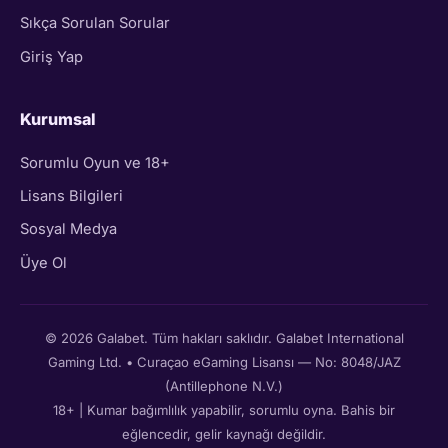
Sıkça Sorulan Sorular
Giriş Yap
Kurumsal
Sorumlu Oyun ve 18+
Lisans Bilgileri
Sosyal Medya
Üye Ol
© 2026 Galabet. Tüm hakları saklıdır. Galabet International
Gaming Ltd. • Curaçao eGaming Lisansı — No: 8048/JAZ
(Antillephone N.V.)
18+ | Kumar bağımlılık yapabilir, sorumlu oyna. Bahis bir
eğlencedir, gelir kaynağı değildir.