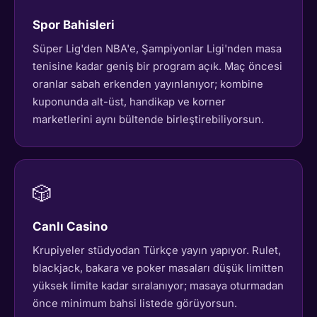
Spor Bahisleri
Süper Lig'den NBA'e, Şampiyonlar Ligi'nden masa
tenisine kadar geniş bir program açık. Maç öncesi
oranlar sabah erkenden yayınlanıyor; kombine
kuponunda alt-üst, handikap ve korner
marketlerini aynı bültende birleştirebiliyorsun.
🎲
Canlı Casino
Krupiyeler stüdyodan Türkçe yayın yapıyor. Rulet,
blackjack, bakara ve poker masaları düşük limitten
yüksek limite kadar sıralanıyor; masaya oturmadan
önce minimum bahsi listede görüyorsun.