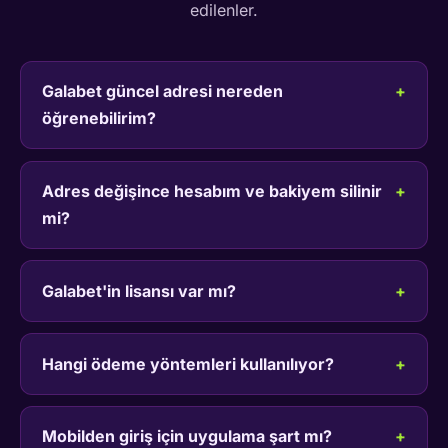
edilenler.
Galabet güncel adresi nereden
öğrenebilirim?
Adres değişince hesabım ve bakiyem silinir
mi?
Galabet'in lisansı var mı?
Hangi ödeme yöntemleri kullanılıyor?
Mobilden giriş için uygulama şart mı?