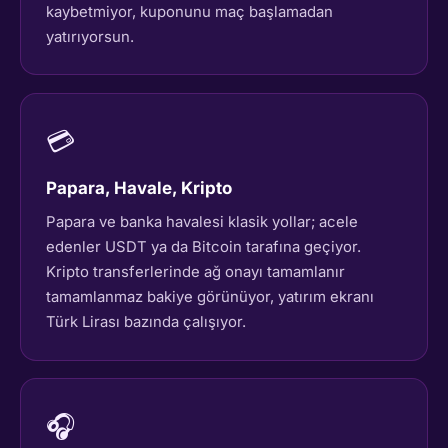
kaybetmiyor, kuponunu maç başlamadan
yatırıyorsun.
💳
Papara, Havale, Kripto
Papara ve banka havalesi klasik yollar; acele
edenler USDT ya da Bitcoin tarafına geçiyor.
Kripto transferlerinde ağ onayı tamamlanır
tamamlanmaz bakiye görünüyor, yatırım ekranı
Türk Lirası bazında çalışıyor.
🎧