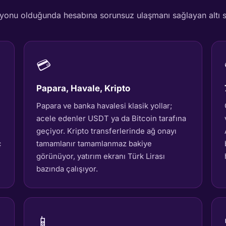
yonu olduğunda hesabına sorunsuz ulaşmanı sağlayan altı 
💳
Papara, Havale, Kripto
Papara ve banka havalesi klasik yollar;
acele edenler USDT ya da Bitcoin tarafına
geçiyor. Kripto transferlerinde ağ onayı
ç
tamamlanır tamamlanmaz bakiye
görünüyor, yatırım ekranı Türk Lirası
bazında çalışıyor.
📱