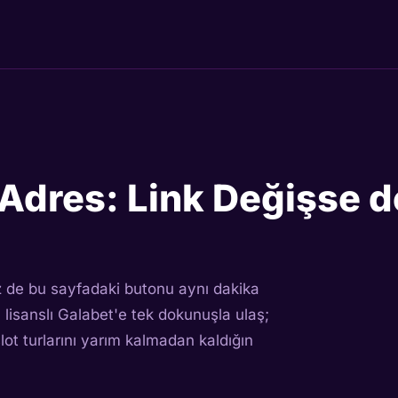
Adres: Link Değişse d
iz de bu sayfadaki butonu aynı dakika
isanslı Galabet'e tek dokunuşla ulaş;
ot turlarını yarım kalmadan kaldığın