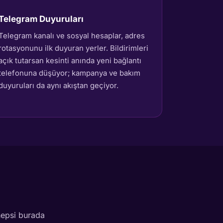
Telegram Duyuruları
Telegram kanalı ve sosyal hesaplar, adres
rotasyonunu ilk duyuran yerler. Bildirimleri
açık tutarsan kesinti anında yeni bağlantı
telefonuna düşüyor; kampanya ve bakım
duyuruları da aynı akıştan geçiyor.
hepsi burada