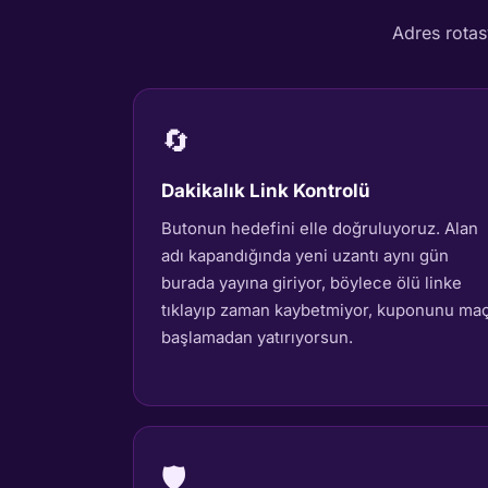
Adres rotas
🔄
Dakikalık Link Kontrolü
Butonun hedefini elle doğruluyoruz. Alan
adı kapandığında yeni uzantı aynı gün
burada yayına giriyor, böylece ölü linke
tıklayıp zaman kaybetmiyor, kuponunu ma
başlamadan yatırıyorsun.
🛡️