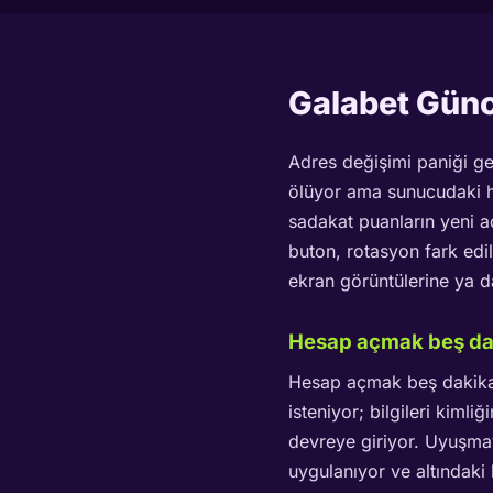
Galabet Günc
Adres değişimi paniği ger
ölüyor ama sunucudaki he
sadakat puanların yeni 
buton, rotasyon fark edi
ekran görüntülerine ya d
Hesap açmak beş da
Hesap açmak beş dakika 
isteniyor; bilgileri kiml
devreye giriyor. Uyuşmaya
uygulanıyor ve altındaki