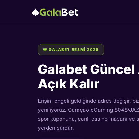
👑 GALABET RESMI 2026
Galabet Güncel 
Açık Kalır
Erişim engeli geldiğinde adres değişir, b
yeniliyoruz. Curaçao eGaming 8048/JAZ l
spor kuponunu, canlı casino masanı ve sl
yerden sürdür.