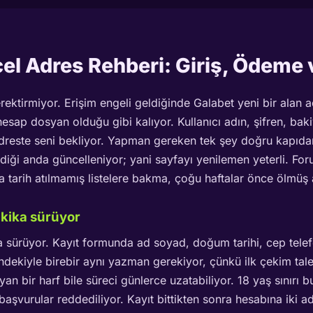
el Adres Rehberi: Giriş, Ödeme 
ektirmiyor. Erişim engeli geldiğinde Galabet yeni bir alan ad
sap dosyan olduğu gibi kalıyor. Kullanıcı adın, şifren, bak
adreste seni bekliyor. Yapman gereken tek şey doğru kapıda
ldiği anda güncelleniyor; yani sayfayı yenilemen yeterli. Fo
a tarih atılmamış listelere bakma, çoğu haftalar önce ölmüş a
kika sürüyor
sürüyor. Kayıt formunda ad soyad, doğum tarihi, cep tele
iğindekiyle birebir aynı yazman gerekiyor, çünkü ilk çekim t
n bir harf bile süreci günlerce uzatabiliyor. 18 yaş sınırı 
 başvurular reddediliyor. Kayıt bittikten sonra hesabına iki 