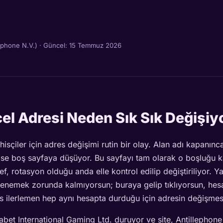
lephone N.V.) · Güncel: 15 Temmuz 2026
el Adresi Neden Sık Sık Değişiy
sçiler için adres değişimi rutin bir olay. Alan adı kapanınca
k ise boş sayfaya düşüyor. Bu sayfayı tam olarak o boşluğu 
f, rotasyon olduğu anda elle kontrol edilip değiştiriliyor.
enemek zorunda kalmıyorsun; buraya gelip tıklıyorsun, hesa
 ilerlemen hep aynı hesapta durduğu için adresin değişmes
abet International Gaming Ltd. duruyor ve site, Antillephone 