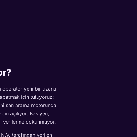
or?
 operatör yeni bir uzantı
kapatmak için tutuyoruz:
 Yani sen arama motorunda
bın açılıyor. Bakiyen,
i verilerine dokunmuyor.
N.V. tarafından verilen