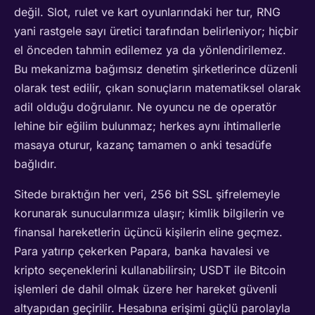
değil. Slot, rulet ve kart oyunlarındaki her tur, RNG
yani rastgele sayı üretici tarafından belirleniyor; hiçbir
el önceden tahmin edilemez ya da yönlendirilemez.
Bu mekanizma bağımsız denetim şirketlerince düzenli
olarak test edilir, çıkan sonuçların matematiksel olarak
adil olduğu doğrulanır. Ne oyuncu ne de operatör
lehine bir eğilim bulunmaz; herkes aynı ihtimallerle
masaya oturur, kazanç tamamen o anki tesadüfe
bağlıdır.
Sitede bıraktığın her veri, 256 bit SSL şifrelemeyle
korunarak sunucularımıza ulaşır; kimlik bilgilerin ve
finansal hareketlerin üçüncü kişilerin eline geçmez.
Para yatırıp çekerken Papara, banka havalesi ve
kripto seçeneklerini kullanabilirsin; USDT ile Bitcoin
işlemleri de dahil olmak üzere her hareket güvenli
altyapıdan geçirilir. Hesabına erişimi güçlü parolayla