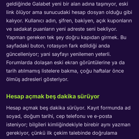
geldiğinde Galabet yeni bir alan adına taşınıyor, eski
link ölüyor ama sunucudaki hesap dosyan olduğu gibi
kalıyor. Kullanıcı adın, şifren, bakiyen, açık kuponların
ve sadakat puanların yeni adreste seni bekliyor.
Yapman gereken tek şey doğru kapıdan girmek. Bu
sayfadaki buton, rotasyon fark edildiği anda
güncelleniyor; yani sayfayı yenilemen yeterli.
Forumlarda dolaşan eski ekran görüntülerine ya da
tarih atılmamış listelere bakma, çoğu haftalar önce
ölmüş adresleri gösteriyor.
Hesap açmak beş dakika sürüyor
Hesap açmak beş dakika sürüyor. Kayıt formunda ad
soyad, doğum tarihi, cep telefonu ve e-posta
isteniyor; bilgileri kimliğindekiyle birebir aynı yazman
gerekiyor, çünkü ilk çekim talebinde doğrulama