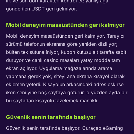
ilk ve son dört karakteri kontrol et; yanlış ağa
gönderilen USDT geri gelmiyor.
Mobil deneyim masaüstünden geri kalmıyor
Mobil deneyim masaüstünden geri kalmıyor. Tarayıcı
sürümü telefonun ekranına göre yeniden diziliyor;
bülten tek sütuna iniyor, kupon kutusu alt tarafta sabit
duruyor ve canlı casino masaları yatay modda tam
ekran açılıyor. Uygulama mağazalarında arama
yapmana gerek yok, siteyi ana ekrana kısayol olarak
eklemen yeterli. Kısayolun arkasındaki adres eskirse
ikon seni yine boş sayfaya götürür, o yüzden ayda bir
bu sayfadan kısayolu tazelemek mantıklı.
Güvenlik senin tarafında başlıyor
Güvenlik senin tarafında başlıyor. Curaçao eGaming