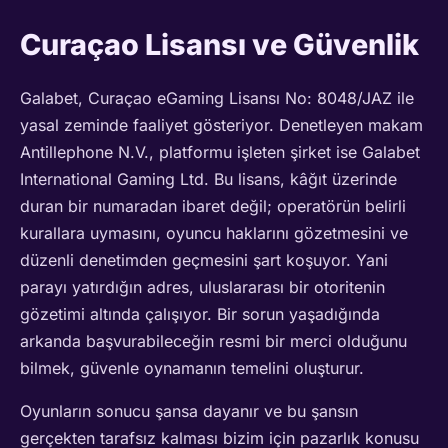
Curaçao Lisansı ve Güvenlik
Galabet, Curaçao eGaming Lisansı No: 8048/JAZ ile
yasal zeminde faaliyet gösteriyor. Denetleyen makam
Antillephone N.V., platformu işleten şirket ise Galabet
International Gaming Ltd. Bu lisans, kâğıt üzerinde
duran bir numaradan ibaret değil; operatörün belirli
kurallara uymasını, oyuncu haklarını gözetmesini ve
düzenli denetimden geçmesini şart koşuyor. Yani
parayı yatırdığın adres, uluslararası bir otoritenin
gözetimi altında çalışıyor. Bir sorun yaşadığında
arkanda başvurabileceğin resmi bir merci olduğunu
bilmek, güvenle oynamanın temelini oluşturur.
Oyunların sonucu şansa dayanır ve bu şansın
gerçekten tarafsız kalması bizim için pazarlık konusu