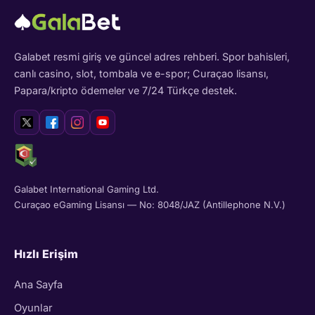
Galabet resmi giriş ve güncel adres rehberi. Spor bahisleri,
canlı casino, slot, tombala ve e-spor; Curaçao lisansı,
Papara/kripto ödemeler ve 7/24 Türkçe destek.
Galabet International Gaming Ltd.
Curaçao eGaming Lisansı — No: 8048/JAZ (Antillephone N.V.)
Hızlı Erişim
Ana Sayfa
Oyunlar