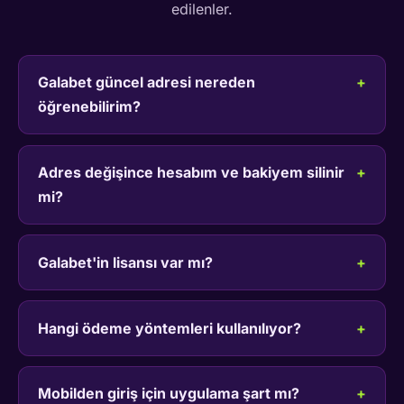
edilenler.
Galabet güncel adresi nereden
öğrenebilirim?
Adres değişince hesabım ve bakiyem silinir
mi?
Galabet'in lisansı var mı?
Hangi ödeme yöntemleri kullanılıyor?
Mobilden giriş için uygulama şart mı?