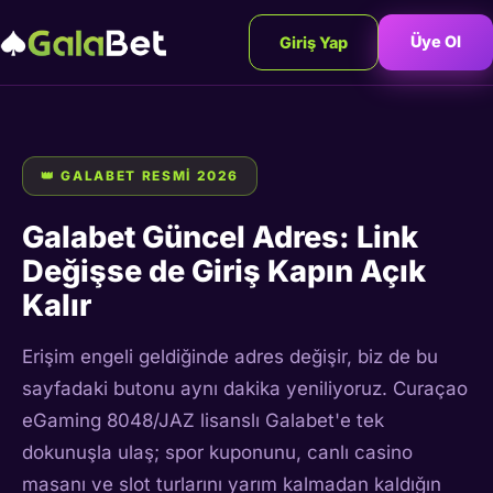
Üye Ol
Giriş Yap
👑 GALABET RESMI 2026
Galabet Güncel Adres: Link
Değişse de Giriş Kapın Açık
Kalır
Erişim engeli geldiğinde adres değişir, biz de bu
sayfadaki butonu aynı dakika yeniliyoruz. Curaçao
eGaming 8048/JAZ lisanslı Galabet'e tek
dokunuşla ulaş; spor kuponunu, canlı casino
masanı ve slot turlarını yarım kalmadan kaldığın