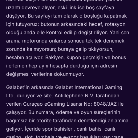
uzantı devreye alıyor, eski link ise boş sayfaya
düşüyor. Bu sayfayı tam olarak o boşluğu kapatmak
için tutuyoruz: butonun arkasındaki hedef, rotasyon
olduğu anda elle kontrol edilip değiştiriliyor. Yani sen
arama motorunda onlarca sonucu tek tek denemek
zorunda kalmıyorsun; buraya gelip tıklıyorsun,
hesabın açılıyor. Bakiyen, kupon geçmişin ve bonus
ilerlemen hep aynı hesapta durduğu için adresin
değişmesi verilerine dokunmuyor.
Galabet'in arkasında Galabet International Gaming
Ltd. duruyor ve site, Antillephone N.V. tarafından
verilen Curaçao eGaming Lisansı No: 8048/JAZ ile
çalışıyor. Bu numara, ödeme ve oyun süreçlerinin
bağımsız bir otorite tarafından denetlendiği anlamına
geliyor. İçeride spor bahisleri, canlı bahis, canlı
casino, slot, tombala ve e-spor başlıkları yan yana