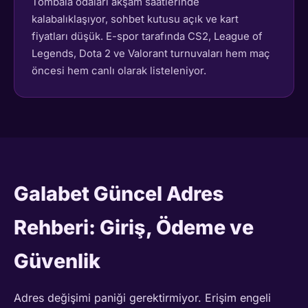
Tombala odaları akşam saatlerinde
kalabalıklaşıyor, sohbet kutusu açık ve kart
fiyatları düşük. E-spor tarafında CS2, League of
Legends, Dota 2 ve Valorant turnuvaları hem maç
öncesi hem canlı olarak listeleniyor.
Galabet Güncel Adres
Rehberi: Giriş, Ödeme ve
Güvenlik
Adres değişimi paniği gerektirmiyor. Erişim engeli