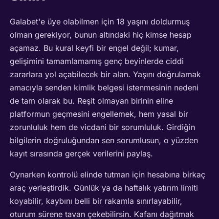
Galabet'e üye olabilmen için 18 yaşını doldurmuş
olman gerekiyor, bunun altındaki hiç kimse hesap
açamaz. Bu kural keyfi bir engel değil; kumar,
gelişimini tamamlamamış genç beyinlerde ciddi
zararlara yol açabilecek bir alan. Yaşını doğrulamak
amacıyla senden kimlik belgesi istenmesinin nedeni
de tam olarak bu. Reşit olmayan birinin eline
platformun geçmesini engellemek, hem yasal bir
zorunluluk hem de vicdani bir sorumluluk. Girdiğin
bilgilerin doğruluğundan sen sorumlusun, o yüzden
kayıt sırasında gerçek verilerini paylaş.
Oynarken kontrolü elinde tutman için hesabına birkaç
araç yerleştirdik. Günlük ya da haftalık yatırım limiti
koyabilir, kaybını belli bir rakamla sınırlayabilir,
oturum sürene tavan çekebilirsin. Kafanı dağıtmak