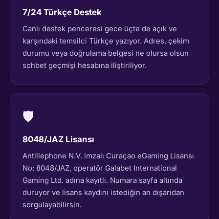
7/24 Türkçe Destek
Canlı destek penceresi gece üçte de açık ve
karşındaki temsilci Türkçe yazıyor. Adres, çekim
durumu veya doğrulama belgesi ne olursa olsun
sohbet geçmişi hesabına iliştiriliyor.
🛡️
8048/JAZ Lisansı
Antillephone N.V. imzalı Curaçao eGaming Lisansı
No: 8048/JAZ, operatör Galabet International
Gaming Ltd. adına kayıtlı. Numara sayfa altında
duruyor ve lisans kaydını istediğin an dışarıdan
sorgulayabilirsin.